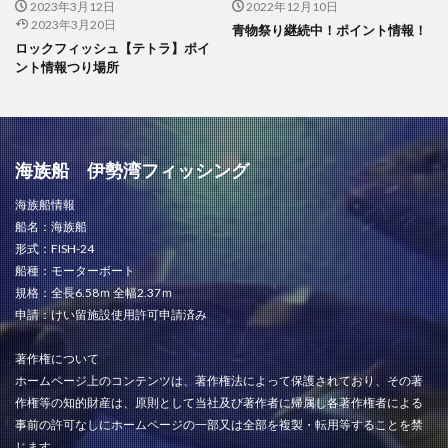
2023年3月12日
2022年12月10日
2023年3月20日
青物祭り継続中！ポイント情報！
ロックフィッシュ【テトラ】ポイ
ント情報つり場所
海族船 伊勢湾フィッシング
海族船情報
船名：海族船
形式：FISH-24
船種：モーターボート
規格：全長6.58ｍ 全幅2.37ｍ
申請：けい留施設使用許可申請済み
著作権について
ホームページ上のコンテンツは、著作権法によって保護されており、その著
作権等の知的財産は、原則として当社及び著作者に帰属し各著作権者による
事前の許可なしにホームページの一部又は全部を複製・転用等することを禁
じます。