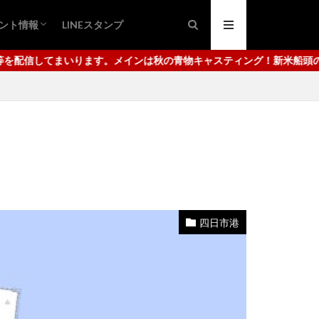
ント情報
LINEスタンプ
ング
ュ
日市港
代崎港
秋の青物キャスティング！新米船頭の腕っぷしをご覧ください。使用し
四日市港