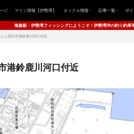
ページ
マリン情報【伊勢湾】
タックル情報
記事一覧
ポイ
おすすめ商品
青物ルアー
シーバスルアー
青物キャスティ
シーバスゲーム
ロックフィッシ
クロダイ釣り
アジ
ワタリガニ
タコ釣り
四
千
グにようこそ！伊勢湾沖の釣り釣果等を配信してまいります。メインは
ぴょん四日市港鈴鹿川河口付近
市港鈴鹿川河口付近