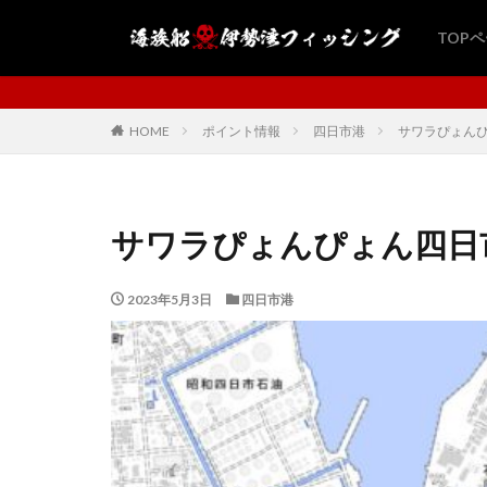
TOP
海族船・伊勢湾フィッシン
HOME
ポイント情報
四日市港
サワラぴょん
サワラぴょんぴょん四日
2023年5月3日
四日市港