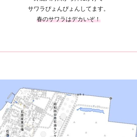
サワラぴょんぴょんしてます。
春のサワラはデカいぞ！