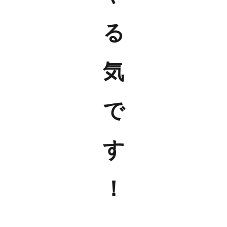
る
気
で
す
！