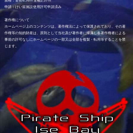
規格：全長6.58ｍ 全幅2.37ｍ
申請：けい留施設使用許可申請済み
著作権について
ホームページ上のコンテンツは、著作権法によって保護されており、その著
作権等の知的財産は、原則として当社及び著作者に帰属し各著作権者による
事前の許可なしにホームページの一部又は全部を複製・転用等することを禁
じます。