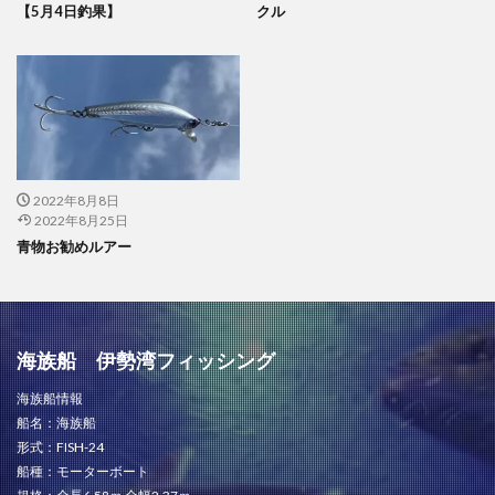
【5月4日釣果】
クル
2022年8月8日
2022年8月25日
青物お勧めルアー
海族船 伊勢湾フィッシング
海族船情報
船名：海族船
形式：FISH-24
船種：モーターボート