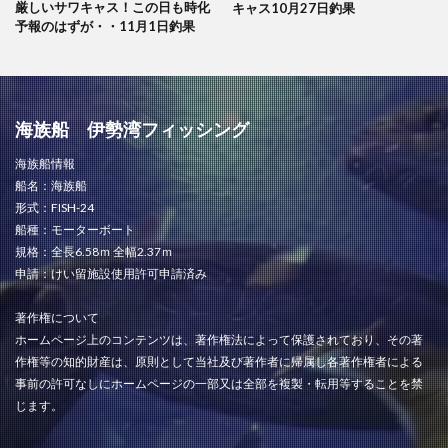
厳しいサワキャス！この日も時化
キャス10月27日釣果
予報のはずが・・11月1日釣果
海族船 伊勢湾フィッシング
海族船情報
船名：海族船
形式：FISH-24
船種：モーターボート
規格：全長6.58ｍ 全幅2.37ｍ
申請：けい留施設使用許可申請済み
著作権について
ホームページ上のコンテンツは、著作権法によって保護されており、その著
作権等の知的財産は、原則として当社及び著作者に帰属し各著作権者による
事前の許可なしにホームページの一部又は全部を複製・転用等することを禁
じます。