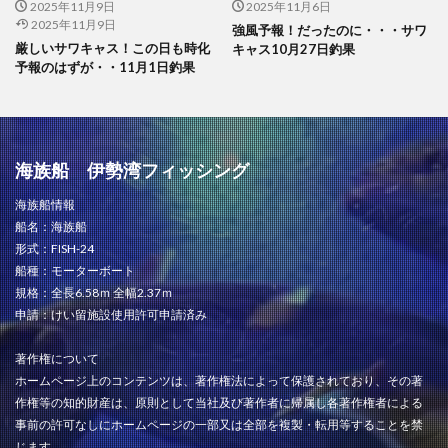
2025年11月9日
2025年11月6日
2025年11月9日
強風予報！だったのに・・・サワ
厳しいサワキャス！この日も時化
キャス10月27日釣果
予報のはずが・・11月1日釣果
海族船 伊勢湾フィッシング
海族船情報
船名：海族船
形式：FISH-24
船種：モーターボート
規格：全長6.58ｍ 全幅2.37ｍ
申請：けい留施設使用許可申請済み
著作権について
ホームページ上のコンテンツは、著作権法によって保護されており、その著
作権等の知的財産は、原則として当社及び著作者に帰属し各著作権者による
事前の許可なしにホームページの一部又は全部を複製・転用等することを禁
じます。