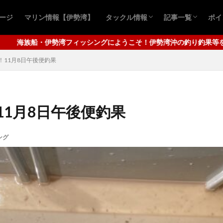
ページ
マリン情報【伊勢湾】
タックル情報
記事一覧
ポイ
おすすめ商品
青物ルアー
シーバスルアー
青物キャスティ
シーバスゲーム
ロックフィッシ
クロダイ釣り
アジ
ワタリガニ
タコ釣り
四
千
にようこそ！伊勢湾沖の釣り釣果等を配信してまいります。メインは秋
！11月8日午後便釣果
1月8日午後便釣果
ング