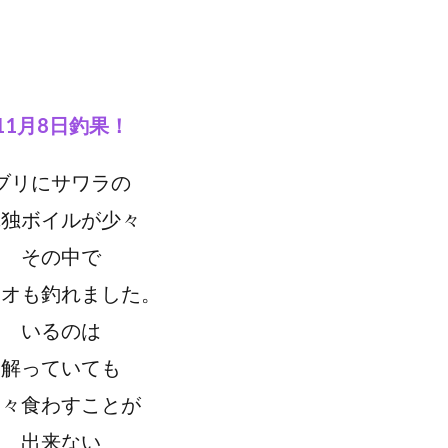
11月8日釣果！
ブリにサワラの
単独ボイルが少々
その中で
ツオも釣れました。
いるのは
解っていても
中々食わすことが
出来ない