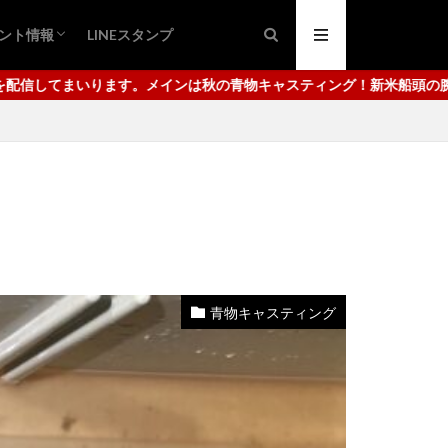
ント情報
LINEスタンプ
ング
ュ
日市港
代崎港
の青物キャスティング！新米船頭の腕っぷしをご覧ください。使用して
青物キャスティング