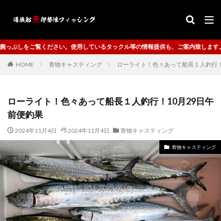
いるタックル等の情報提供も、ご案内致します。
HOME
青物キャスティング
ローライト！色々あって船長１人釣行！
ローライト！色々あって船長１人釣行！10月29日午
前便釣果
2024年11月4日
2024年11月4日
青物キャスティング
青物キャスティング