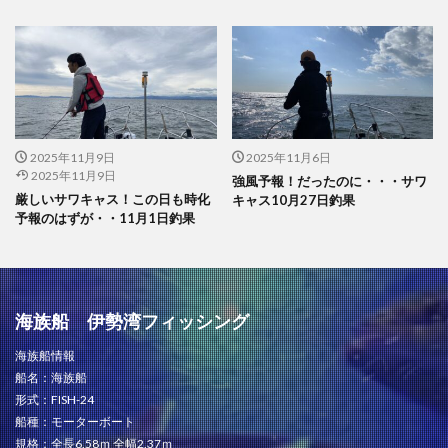
2025年11月9日
2025年11月6日
2025年11月9日
強風予報！だったのに・・・サワ
厳しいサワキャス！この日も時化
キャス10月27日釣果
予報のはずが・・11月1日釣果
海族船 伊勢湾フィッシング
海族船情報
船名：海族船
形式：FISH-24
船種：モーターボート
規格：全長6.58ｍ 全幅2.37ｍ