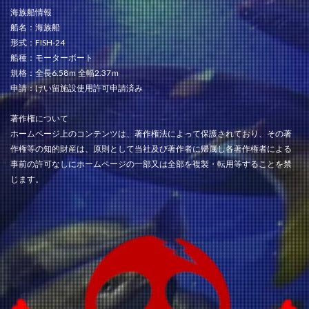
海族船情報
船名：海族船
形式：FISH-24
船種：モーターボート
規格：全長6.58ｍ 全幅2.37ｍ
申請：けい留施設使用許可申請済み
著作権について
ホームページ上のコンテンツは、著作権法によって保護されており、その著
作権等の知的財産は、原則として当社及び著作者に帰属し各著作権者による
事前の許可なしにホームページの一部又は全部を複製・転用等することを禁
じます。