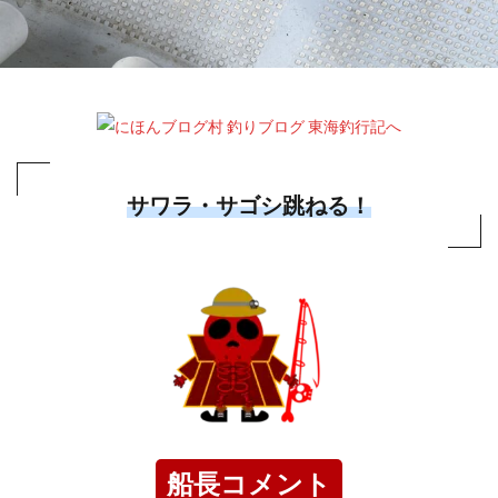
サワラ・サゴシ跳ねる！
船長コメント