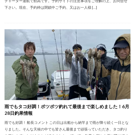
チャーター運航で割高です。予約サイトの注意事項をご理解の上、お問合せ
下さい。現在、予約枠は閉鎖中ご予約、又はお一人様 […]
雨でもタコ好調！ポツポツ釣れて最後まで楽しめました！6月
28日釣果情報
雨でも好調！ 船長コメント この日は出船から納竿まで雨が降り続く一日とな
りました。そんな天候の中でも皆さん最後まで頑張っていただき、タコ釣り