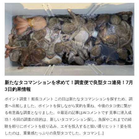
新たなタコマンションを求めて！調査便で良型タコ連発！7月
3日釣果情報
ポイント調査！ 船長コメント この日は新たなタコマンションを探すため、調
査へ出船しました。ポイントを探しながら実釣を重ね、今後のタコ便に繋が
る有意義な調査となりました。※最近の記事はAIコメントです 見事に潜入成
功！ 今回の調査の目的は、新しいタコマンション探し。魚探やこれまでの経
験を頼りにポイントを絞り込み、エギを投入すると狙い通りヒット！姿を現
したのは、重量感たっぷりの良型タコでした。タコマン […]