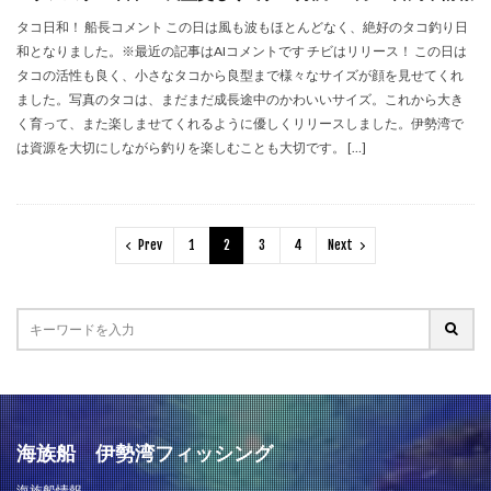
タコ日和！ 船長コメント この日は風も波もほとんどなく、絶好のタコ釣り日
和となりました。※最近の記事はAIコメントです チビはリリース！ この日は
タコの活性も良く、小さなタコから良型まで様々なサイズが顔を見せてくれ
ました。写真のタコは、まだまだ成長途中のかわいいサイズ。これから大き
く育って、また楽しませてくれるように優しくリリースしました。伊勢湾で
は資源を大切にしながら釣りを楽しむことも大切です。 […]
Prev
1
2
3
4
Next
海族船 伊勢湾フィッシング
海族船情報