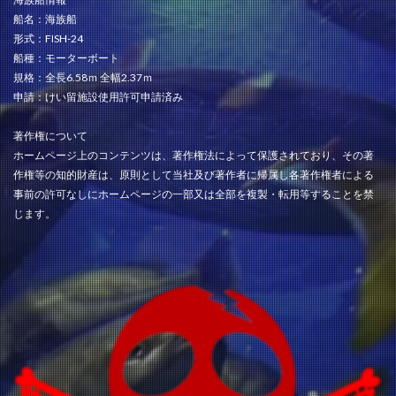
船名：海族船
形式：FISH-24
船種：モーターボート
規格：全長6.58ｍ 全幅2.37ｍ
申請：けい留施設使用許可申請済み
著作権について
ホームページ上のコンテンツは、著作権法によって保護されており、その著
作権等の知的財産は、原則として当社及び著作者に帰属し各著作権者による
事前の許可なしにホームページの一部又は全部を複製・転用等することを禁
じます。