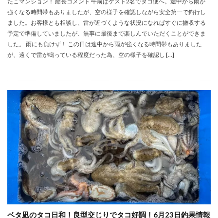
たこマンション！ 船長コメント 午前はゲスト2名でタコ便へ。途中から雨が
強くなる時間帯もありましたが、空の様子を確認しながら安全第一で釣行し
ました。お客様とも相談し、雷が近づくような状況になればすぐに撤収する
予定で準備していましたが、無事に最後まで楽しんでいただくことができま
した。 雨にも負けず！ この日は途中から雨が強くなる時間帯もありました
が、遠くで雷が鳴っている程度だった為、空の様子を確認し […]
ベタ凪のタコ日和！良型交じりでタコ好調！6月23日釣果情報