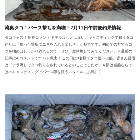
湾奥タコ！バース撃ちを満喫！7月11日午前便釣果情報
タコキャス！ 船長コメント ドテラ流しとは違い、キャスティングで狙うタコ
釣りは「狙った場所にエギを入れる楽しさ」が魅力です。初めての方でもコ
ツを掴めばしっかり釣れるので、ぜひ一度体験してみてください。※最近の
記事はAIコメントです ハト救出！ この日は3名様でタコ便へ出船。皆さん普段
はドテラ流しでタコ釣りをされているとのことでしたが、今回は当船ならで
はのキャスティングでバース際を狙うスタイルに挑戦 […]