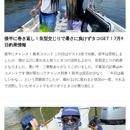
後半に巻き返し！良型交じりで暑さに負けずタコGET！7月9
日釣果情報
後半にチャンス！ 船長コメント この日はゲスト2名で出船。前半は苦戦しま
したが、潮が上げに変わると徐々にタコの活性も上がり、良型交じりの釣果
となりました。暑い中、ご乗船ありがとうございました。※最近の記事はAI
コメントです 潮が変わってチャンス到来！ 前半は反応が少なく、「今日は厳
しいかな…」という雰囲気でしたが、潮が上げに変わると状況が一変。それま
で沈黙していたポイントでもポツポツとタコが乗り始 […]