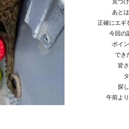
見つ
あと
正確にエギ
今回の
ポイ
でき
皆
探
午前よ