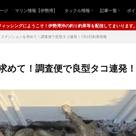
ページ
マリン情報【伊勢湾】
タックル情報
記事一覧
ポイ
おすすめ商品
青物ルアー
シーバスルアー
青物キャスティ
シーバスゲーム
ロックフィッシ
クロダイ釣り
アジ
ワタリガニ
タコ釣り
四
千
湾沖の釣り釣果等を配信してまいります。メインは秋の青物キャスティ
タコマンションを求めて！調査便で良型タコ連発！7月3日釣果情報
求めて！調査便で良型タコ連発！