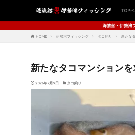
TOP
海族船・伊勢湾フィッシングにようこそ！伊勢
HOME
伊勢湾フィッシング
タコ釣り
新たな
新たなタコマンションを
2026年7月9日
タコ釣り