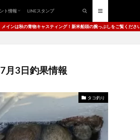
ント情報
LINEスタンプ
ング
ュ
日市港
代崎港
ング！新米船頭の腕っぷしをご覧ください。使用しているタックル等の
7月3日釣果情報
タコ釣り