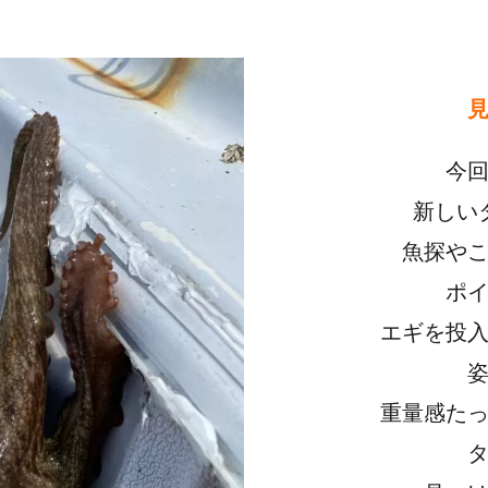
今
新しい
魚探や
ポ
エギを投
重量感た