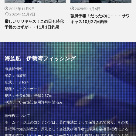
2025年11月9日
2025年11月6日
2025年11月9日
強風予報！だったのに・・・サワ
厳しいサワキャス！この日も時化
キャス10月27日釣果
予報のはずが・・11月1日釣果
海族船 伊勢湾フィッシング
海族船情報
船名：海族船
形式：FISH-24
船種：モーターボート
規格：全長6.58ｍ 全幅2.37ｍ
申請：けい留施設使用許可申請済み
著作権について
ホームページ上のコンテンツは、著作権法によって保護されており、その著
作権等の知的財産は、原則として当社及び著作者に帰属し各著作権者による
事前の許可なしにホームページの一部又は全部を複製・転用等することを禁