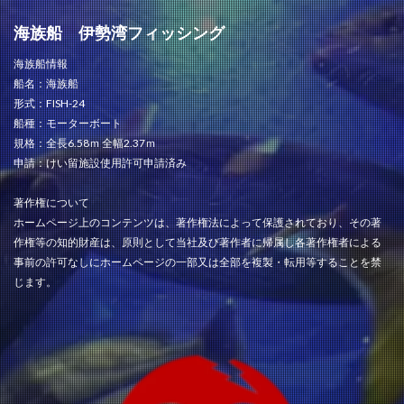
海族船 伊勢湾フィッシング
海族船情報
船名：海族船
形式：FISH-24
船種：モーターボート
規格：全長6.58ｍ 全幅2.37ｍ
申請：けい留施設使用許可申請済み
著作権について
ホームページ上のコンテンツは、著作権法によって保護されており、その著
作権等の知的財産は、原則として当社及び著作者に帰属し各著作権者による
事前の許可なしにホームページの一部又は全部を複製・転用等することを禁
じます。