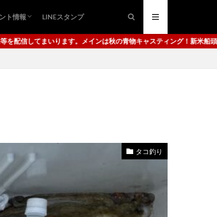
ント情報
LINEスタンプ
ング
ュ
日市港
代崎港
秋の青物キャスティング！新米船頭の腕っぷしをご覧ください。使用し
タコ釣り