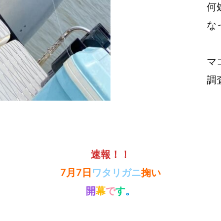
何
な
マ
調
速報！！
7月7日
ワタリガニ
掬い
開
幕
で
す
。