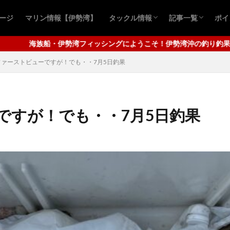
ページ
マリン情報【伊勢湾】
タックル情報
記事一覧
ポイ
おすすめ商品
青物ルアー
シーバスルアー
青物キャスティ
シーバスゲーム
ロックフィッシ
クロダイ釣り
アジ
ワタリガニ
タコ釣り
四
千
グにようこそ！伊勢湾沖の釣り釣果等を配信してまいります。メインは
ファーストビューですが！でも・・7月5日釣果
ですが！でも・・7月5日釣果