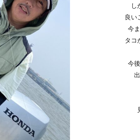
し
良い
今
タコ
今