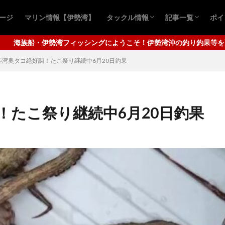
ページ
マリン情報【伊勢湾】
タックル情報
記事一覧
ポイ
おすすめ商品
青物ルアー
シーバスルアー
青物キャスティ
シーバスゲーム
ロックフィッシ
クロダイ釣り
アジ
ワタリガニ
タコ釣り
四
千
そ！伊勢湾沖の釣り釣果等を配信してまいります。メインは秋の青物キ
匹湾奥タコ絶好調！たこ祭り継続中6月20日釣果
！たこ祭り継続中6月20日釣果