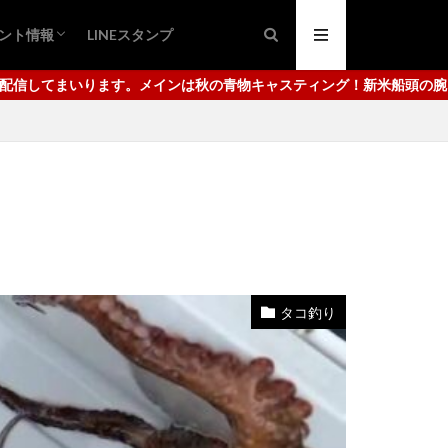
ント情報
LINEスタンプ
ング
ュ
日市港
代崎港
ャスティング！新米船頭の腕っぷしをご覧ください。使用しているタッ
タコ釣り