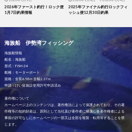
2026年ファースト釣行！ロック便
2025年ファイナル釣行ロックフィ
1月7日釣果情報
ッシュ便12月30日釣果
海族船 伊勢湾フィッシング
海族船情報
船名：海族船
形式：FISH-24
船種：モーターボート
規格：全長6.58ｍ 全幅2.37ｍ
申請：けい留施設使用許可申請済み
著作権について
ホームページ上のコンテンツは、著作権法によって保護されており、その著
作権等の知的財産は、原則として当社及び著作者に帰属し各著作権者による
事前の許可なしにホームページの一部又は全部を複製・転用等することを禁
じます。