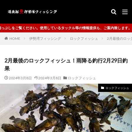
い。使用しているタックル等の情報提供も、ご案内致します。
HOME
伊勢湾フィッシング
ロックフィッシュ
2月最後のロッ
2月最後のロックフィッシュ！雨降る釣行2月29日釣
果
2024年3月8日
2024年3月8日
ロックフィッシュ
ロックフィッシュ