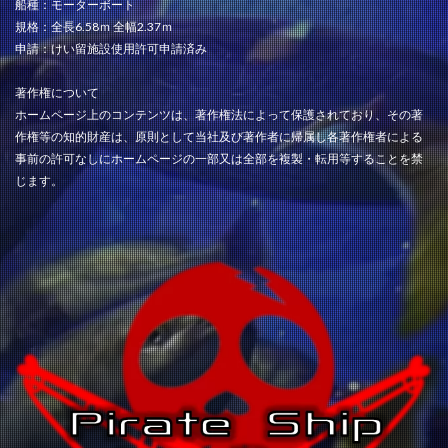
船種：モーターボート
規格：全長6.58ｍ 全幅2.37ｍ
申請：けい留施設使用許可申請済み
著作権について
ホームページ上のコンテンツは、著作権法によって保護されており、その著
作権等の知的財産は、原則として当社及び著作者に帰属し各著作権者による
事前の許可なしにホームページの一部又は全部を複製・転用等することを禁
じます。