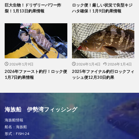
巨大生物！ドリザリーパワー炸
ロック便！厳しい状況で良型キジ
裂！1月13日釣果情報
ハタ確保！1月9日釣果情報
2026年1月9日
2026年1月4日
2026年1月4日
2026年ファースト釣行！ロック便
2025年ファイナル釣行ロックフィ
1月7日釣果情報
ッシュ便12月30日釣果
海族船 伊勢湾フィッシング
海族船情報
船名：海族船
形式：FISH-24