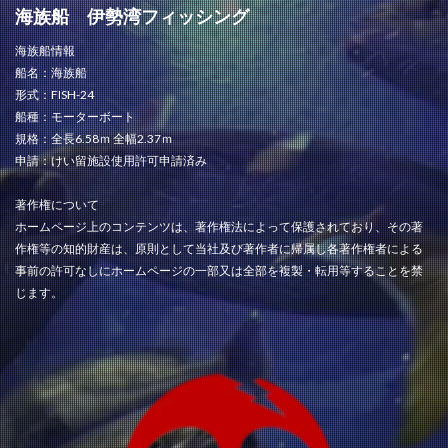
海族船 伊勢湾フィッシング
海族船情報
船名：海族船
形式：FISH-24
船種：モーターボート
規格：全長6.58ｍ 全幅2.37ｍ
申請：けい留施設使用許可申請済み
著作権について
ホームページ上のコンテンツは、著作権法によって保護されており、その著
作権等の知的財産は、原則として当社及び著作者に帰属し各著作権者による
事前の許可なしにホームページの一部又は全部を複製・転用等することを禁
じます。