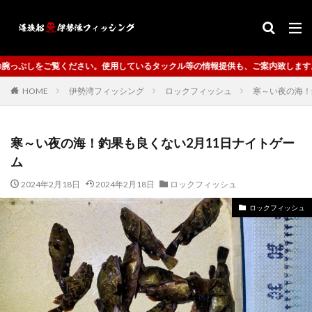
い。使用しているタックル等の情報提供も、ご案内致します。
HOME
伊勢湾フィッシング
ロックフィッシュ
寒～い夜の海！
寒～い夜の海！釣果も良くない2月11日ナイトゲー
ム
2024年2月18日
2024年2月18日
ロックフィッシュ
ロックフィッシュ