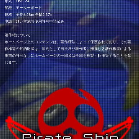
形式：FISH-24
船種：モーターボート
規格：全長6.58ｍ 全幅2.37ｍ
申請：けい留施設使用許可申請済み
著作権について
ホームページ上のコンテンツは、著作権法によって保護されており、その著
作権等の知的財産は、原則として当社及び著作者に帰属し各著作権者による
事前の許可なしにホームページの一部又は全部を複製・転用等することを禁
じます。