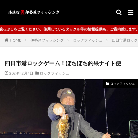
い。使用しているタックル等の情報提供も、ご案内致します。
HOME
伊勢湾フィッシング
ロックフィッシュ
四日市港ロック
四日市港ロックゲーム！ぼちぼち釣果ナイト便
2024年2月4日
ロックフィッシュ
ロックフィッシュ