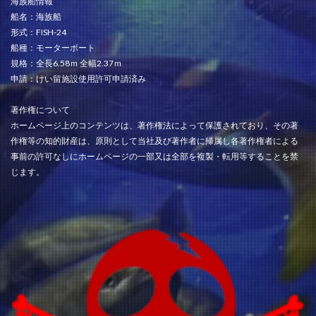
海族船情報
船名：海族船
形式：FISH-24
船種：モーターボート
規格：全長6.58ｍ 全幅2.37ｍ
申請：けい留施設使用許可申請済み
著作権について
ホームページ上のコンテンツは、著作権法によって保護されており、その著
作権等の知的財産は、原則として当社及び著作者に帰属し各著作権者による
事前の許可なしにホームページの一部又は全部を複製・転用等することを禁
じます。