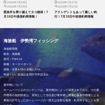
2026年7月29日
2026年7月27日
2026年7月29日
2026年7月27日
悪条件を乗り越えてタコ確保！7
アクシデントもあって厳しい釣
月18日午後便釣果情報！
行！7月18日午前便釣果情報
海族船 伊勢湾フィッシング
海族船情報
船名：海族船
形式：FISH-24
船種：モーターボート
規格：全長6.58ｍ 全幅2.37ｍ
申請：けい留施設使用許可申請済み
著作権について
ホームページ上のコンテンツは、著作権法によって保護されており、その著
作権等の知的財産は、原則として当社及び著作者に帰属し各著作権者による
事前の許可なしにホームページの一部又は全部を複製・転用等することを禁