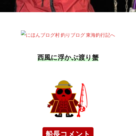
西風に浮かぶ渡り蟹
船長コメント