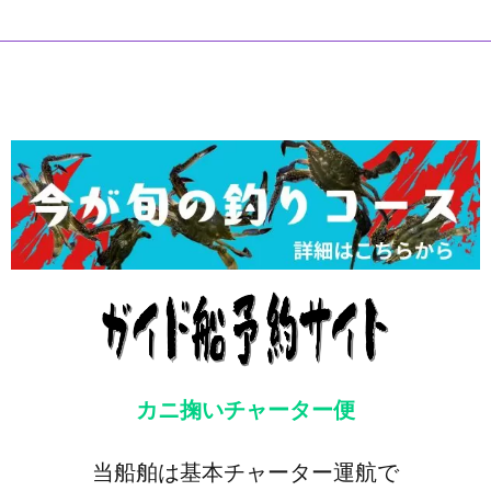
カニ掬いチャーター便
当船舶は基本チャーター運航で