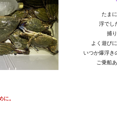
たま
浮でし
捕
よく遊び
いつか爆浮き
ご乗船
めに。