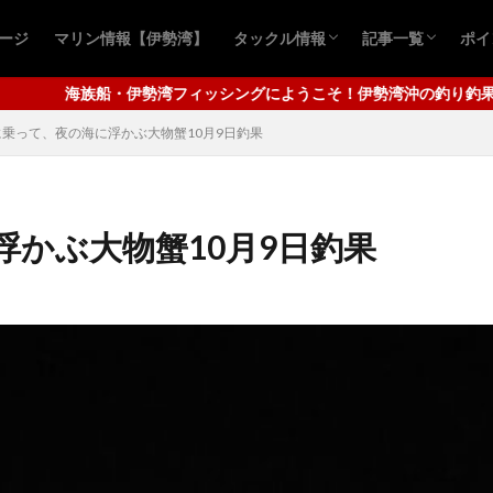
ページ
マリン情報【伊勢湾】
タックル情報
記事一覧
ポイ
おすすめ商品
青物ルアー
シーバスルアー
青物キャスティ
シーバスゲーム
ロックフィッシ
クロダイ釣り
アジ
ワタリガニ
タコ釣り
四
千
グにようこそ！伊勢湾沖の釣り釣果等を配信してまいります。メインは
に乗って、夜の海に浮かぶ大物蟹10月9日釣果
かぶ大物蟹10月9日釣果