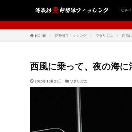
TOP
海族船・伊勢湾フィッシン
HOME
伊勢湾フィッシング
ワタリガニ
西風
西風に乗って、夜の海に浮
2025年10月21日
ワタリガニ