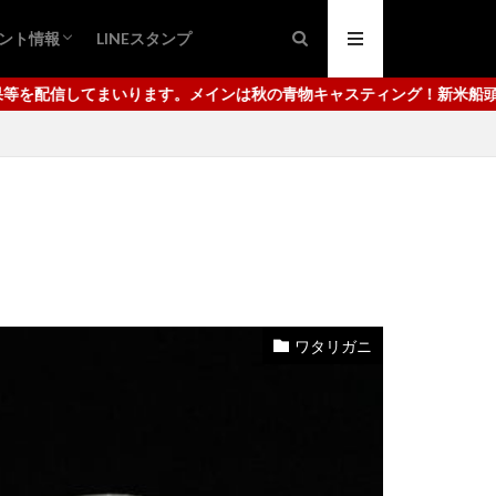
ント情報
LINEスタンプ
ング
ュ
日市港
代崎港
秋の青物キャスティング！新米船頭の腕っぷしをご覧ください。使用し
ワタリガニ