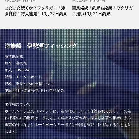
2025年11月1日
2025年10月30日
まだまだ続くか？ワタリガニ！浮
西風継続！釣果も継続！ワタリガ
き良好！特大連発！10月22日釣果
ニ掬い10月21日釣果
海族船 伊勢湾フィッシング
海族船情報
船名：海族船
形式：FISH-24
船種：モーターボート
規格：全長6.58ｍ 全幅2.37ｍ
申請：けい留施設使用許可申請済み
著作権について
ホームページ上のコンテンツは、著作権法によって保護されており、その著
作権等の知的財産は、原則として当社及び著作者に帰属し各著作権者による
事前の許可なしにホームページの一部又は全部を複製・転用等することを禁
じます。