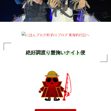
絶好調渡り蟹掬いナイト便