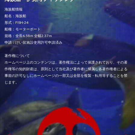
海族船情報
船名：海族船
形式：FISH-24
船種：モーターボート
規格：全長6.58ｍ 全幅2.37ｍ
申請：けい留施設使用許可申請済み
著作権について
ホームページ上のコンテンツは、著作権法によって保護されており、その著
作権等の知的財産は、原則として当社及び著作者に帰属し各著作権者による
事前の許可なしにホームページの一部又は全部を複製・転用等することを禁
じます。