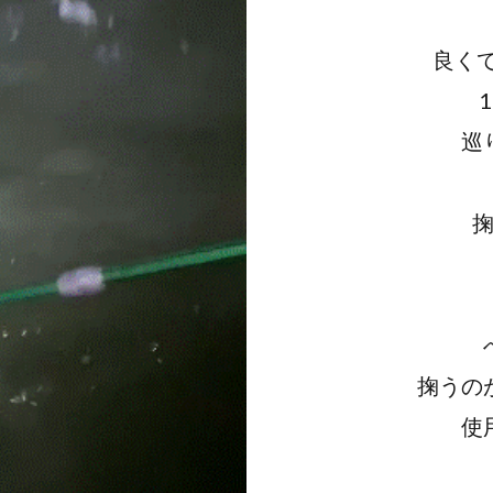
良くて
巡
掬うの
使