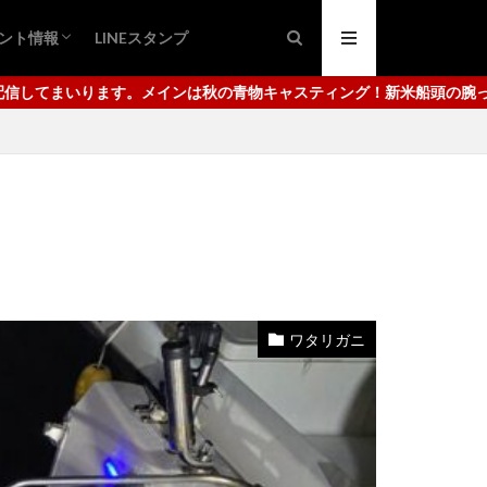
ント情報
LINEスタンプ
ング
ュ
日市港
代崎港
ャスティング！新米船頭の腕っぷしをご覧ください。使用しているタッ
ワタリガニ