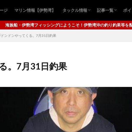
ページ
マリン情報【伊勢湾】
タックル情報
記事一覧
ポイ
おすすめ商品
青物ルアー
シーバスルアー
青物キャスティ
シーバスゲーム
ロックフィッシ
クロダイ釣り
アジ
ワタリガニ
タコ釣り
四
千
そ！伊勢湾沖の釣り釣果等を配信してまいります。メインは秋の青物キ
ドンドンやってくる。7月31日釣果
。7月31日釣果