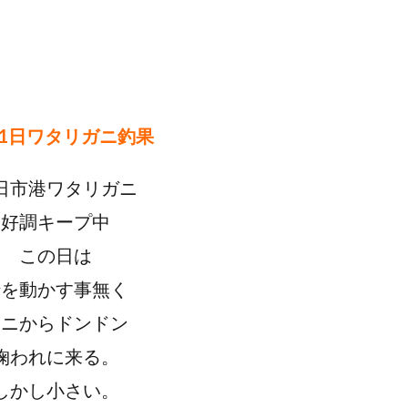
31日ワタリガニ釣果
日市港ワタリガニ
好調キープ中
この日は
船を動かす事無く
カニからドンドン
掬われに来る。
しかし小さい。