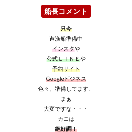
船長コメント
只今
遊漁船準備中
インスタ
や
公式ＬＩＮＥ
や
予約サイト
Googleビジネス
色々、準備してます。
まぁ
大変ですな・・・
カニは
絶好調！