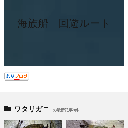
海族船 回遊ルート
ワタリガニ
の最新記事8件