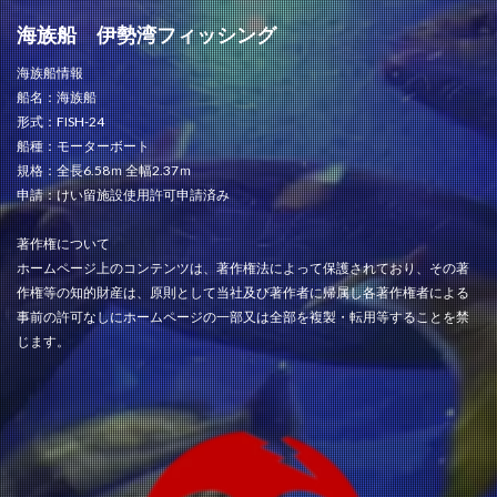
海族船 伊勢湾フィッシング
海族船情報
船名：海族船
形式：FISH-24
船種：モーターボート
規格：全長6.58ｍ 全幅2.37ｍ
申請：けい留施設使用許可申請済み
著作権について
ホームページ上のコンテンツは、著作権法によって保護されており、その著
作権等の知的財産は、原則として当社及び著作者に帰属し各著作権者による
事前の許可なしにホームページの一部又は全部を複製・転用等することを禁
じます。