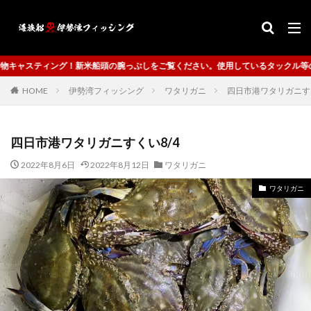
腕っぷしをご覧ください。使用しているタックル等の情報提供も、ご案内致します。
HOME
伊勢湾フィッシング
ワタリガニ
四日市港ワタリガニすく
四日市港ワタリガニすくい8/4
2022年8月6日
2022年8月12日
ワタリガニ
ワタリガニ