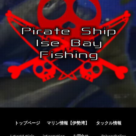
トップページ
マリン情報【伊勢湾】
タックル情報
LatestArticle
information
お問合せ
PrivacyPolicy