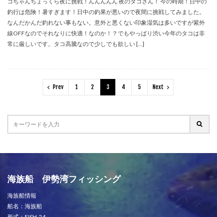
コちゃんちょっくら夜に挑戦！んんんんん 夜のタコさん！ 今の時期！日中の
釣行は危険！暑すぎます！日中の釣果が悪いので夜間に挑戦してみました。
なんだかんだ釣れない事もない。意外と悪くない印象湿気は多いですが紫外
線OFFなのでそれなりに快適！なのか！？でもやっぱり渋い今年のタコは非
常に厳しいです。タコ高騰なので少しでも欲しい […]
Prev
1
2
3
4
5
Next
海族船 伊勢湾フィッシング
海族船情報
船名：海族船
形式：FISH-24