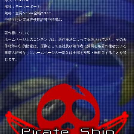
船種：モーターボート
規格：全長6.58ｍ 全幅2.37ｍ
申請：けい留施設使用許可申請済み
著作権について
ホームページ上のコンテンツは、著作権法によって保護されており、その著
作権等の知的財産は、原則として当社及び著作者に帰属し各著作権者による
事前の許可なしにホームページの一部又は全部を複製・転用等することを禁
じます。