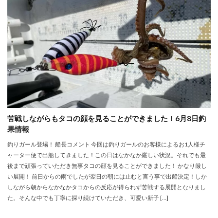
苦戦しながらもタコの顔を見ることができました！6月8日釣
果情報
釣りガール登場！ 船長コメント 今回は釣りガールのお客様によるお1人様チ
ャーター便で出船してきました！この日はなかなか厳しい状況。それでも最
後まで頑張っていただき無事タコの顔を見ることができました！ かなり厳し
い展開！ 前日からの雨でしたが翌日の朝には止むと言う事で出船決定！しか
しながら朝からなかなかタコからの反応が得られず苦戦する展開となりまし
た。そんな中でも丁寧に探り続けていただき、可愛い新子 […]