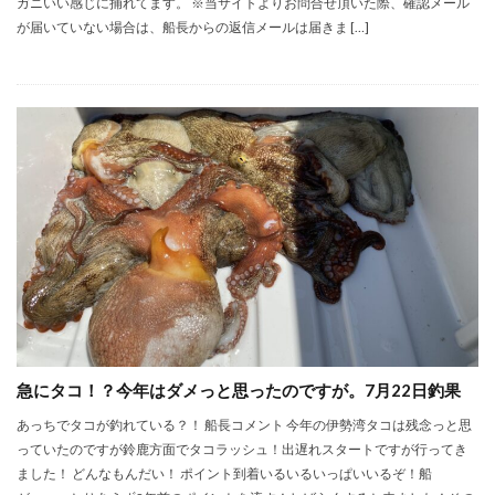
ガニいい感じに捕れてます。 ※当サイトよりお問合せ頂いた際、確認メール
が届いていない場合は、船長からの返信メールは届きま […]
急にタコ！？今年はダメっと思ったのですが。7月22日釣果
あっちでタコが釣れている？！ 船長コメント 今年の伊勢湾タコは残念っと思
っていたのですが鈴鹿方面でタコラッシュ！出遅れスタートですが行ってき
ました！ どんなもんだい！ ポイント到着いるいるいっぱいいるぞ！船