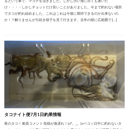
るという事で、マゴチを頂きました。しかし渋い海に出ても暑いだ
け・・・・しかしチョットだけ良いことがありました。今まで釣れない場所
でタコが釣れ始めました。これはこれは今後に期待できるのか出来ないの
か！？解りませんが引続き様子を見て行きます。去年の様に広範囲で […]
タコナイト便7月1日釣果情報
夜のタコ！ 船長コメント 投稿が激遅れ！(o*。_。)oペコッ日中に釣れないタ