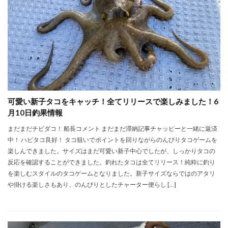
可愛い新子タコをキャッチ！全てリリースで楽しみました！6
月10日釣果情報
まだまだチビダコ！ 船長コメント まだまだ滞納記事チャッピーと一緒に返済
中！ ハピタコ良好！ タコ狙いでポイントを回りながらのんびりタコゲームを
楽しんできました。サイズはまだ可愛い新子中心でしたが、しっかりタコの
反応を確認することができました。釣れたタコは全てリリース！純粋に釣り
を楽しむスタイルのタコゲームとなりました。新子サイズならではのアタリ
や掛ける楽しさもあり、のんびりとしたチャーター便らし […]