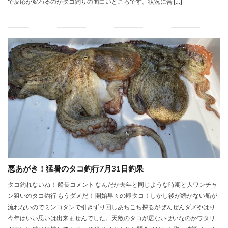
で反応が変わるのがタコ釣りの面白いところです。状況に合 […]
悪あがき！猛暑のタコ釣行7月31日釣果
タコ釣れないね！ 船長コメント なんだか去年と同じような時期と人ワンチャ
ン狙いのタコ釣行 もうダメだ！ 開始早々の即タコ！しかし後が続かない船が
流れないのでミンコタンで引きずり回しあちこち探るがぜんぜんダメやはり
今年はいい思いは出来ませんでした。天敵のタコが居ないせいなのかワタリ