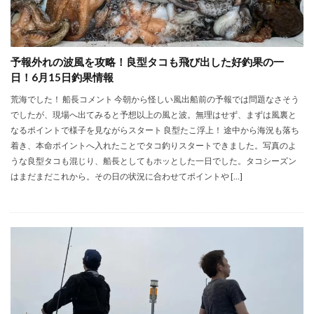
予報外れの波風を攻略！良型タコも飛び出した好釣果の一
日！6月15日釣果情報
荒海でした！ 船長コメント 今朝から怪しい風出船前の予報では問題なさそう
でしたが、現場へ出てみると予想以上の風と波。無理はせず、まずは風裏と
なるポイントで様子を見ながらスタート 良型たこ浮上！ 途中から海況も落ち
着き、本命ポイントへ入れたことでタコ釣りスタートできました。写真のよ
うな良型タコも混じり、船長としてもホッとした一日でした。タコシーズン
はまだまだこれから。その日の状況に合わせてポイントや […]