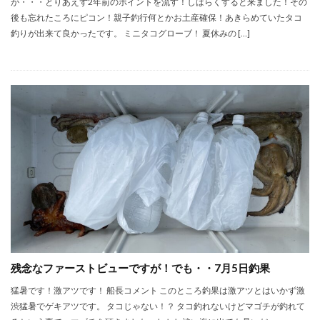
が・・・とりあえず2年前のポイントを流す！しばらくすると来ました！その
後も忘れたころにピコン！親子釣行何とかお土産確保！あきらめていたタコ
釣りが出来て良かったです。 ミニタコグローブ！ 夏休みの […]
残念なファーストビューですが！でも・・7月5日釣果
猛暑です！激アツです！ 船長コメント このところ釣果は激アツとはいかず激
渋猛暑でゲキアツです。 タコじゃない！？ タコ釣れないけどマゴチが釣れて