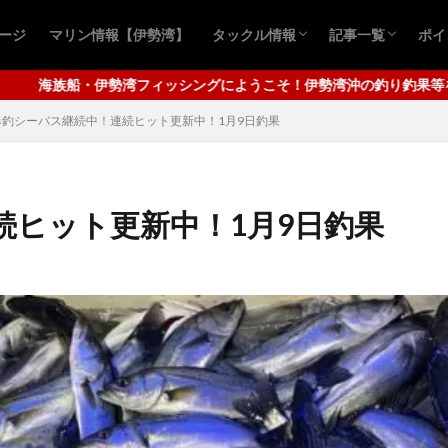
ページ
マリン情報【伊勢湾】
タックル情報
記事一覧
ポイ
おすすめ商品
青物ルアー
シーバスルアー
青物キャスティ
シーバスゲーム
ロックフィッシ
クロダイ釣り
アジ
ワタリガニ
タコ釣り
四
千
！伊勢湾沖の釣り釣果等を配信してまいります。メインは秋の青物キャ
爆釣シーバス継続中！連続ヒット更新中！1月9日釣果
続ヒット更新中！1月9日釣果