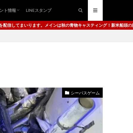
ント情報
LINEスタンプ
ング
ュ
日市港
代崎港
スティング！新米船頭の腕っぷしをご覧ください。使用しているタック
シーバスゲーム